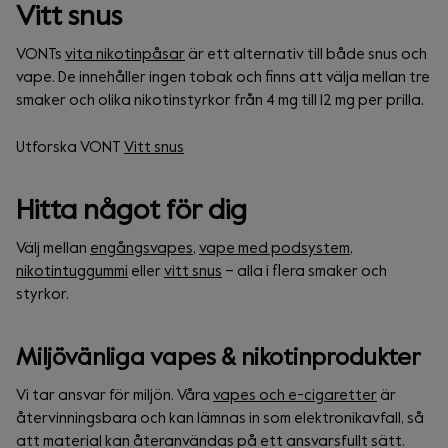
Vitt snus
VONTs
vita nikotinpåsar
är ett alternativ till både snus och
vape. De innehåller ingen tobak och finns att välja mellan tre
smaker och olika nikotinstyrkor från 4 mg till 12 mg per prilla.
Utforska VONT
Vitt snus
Hitta något för dig
Välj mellan
engångsvapes
,
vape med podsystem
,
nikotintuggummi
eller
vitt snus
– alla i flera smaker och
styrkor.
Miljövänliga vapes & nikotinprodukter
Vi tar ansvar för miljön. Våra
vapes och e-cigaretter
är
återvinningsbara och kan lämnas in som elektronikavfall, så
att material kan återanvändas på ett ansvarsfullt sätt.