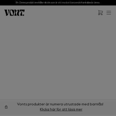
18+. Denna produkt innehåller nikotin som är ett mycket beroendeframkallande ämne.
Hoppa till huvudinnehåll
Hoppa till sidfot
Vonts produkter är numera utrustade med barnlås!
Klicka här för att läsa mer