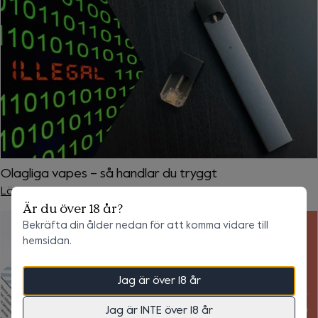
Olagliga vapes – så handlar du tryggt
Läs mer
Är du över 18 år?
Bekräfta din ålder nedan för att komma vidare till
hemsidan.
Jag är över 18 år
Totalt
0 kr
+
0 kr
Frakt
Jag är INTE över 18 år