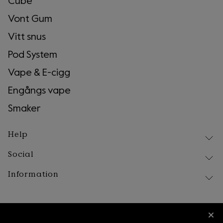
Cube
Vont Gum
Vitt snus
Pod System
Vape & E-cigg
Engångs vape
Smaker
Help
Social
Leverans
Retur och reklamation
Information
Instagram
Frågor & Svar
Facebook
Våra produkter
Om Vont
Tiktok
Föreskrifter & råd
Kontakta oss
Blogg