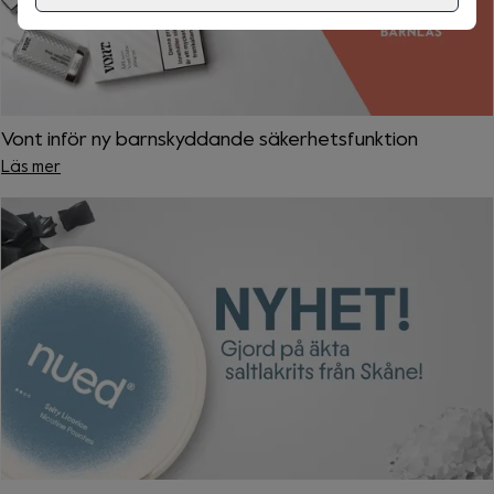
Vont inför ny barnskyddande säkerhetsfunktion
Läs mer