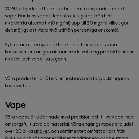
VONT erbjuder ett brett utbud av nikotinprodukter och
vape. Här finns vape i flera nikotinstyrkor, från helt
nikotinfria alternativ (0 mg/ml) upp till 20 mg/ml, vilket gör
det möjligt att välja nivå utifrån personliga önskemål.
Syftet är att erbjuda ett brett sortiment där vuxna
konsumenter kan göra informerade val kring produkter inom
nikotin- och vape-kategorin.
Våra produkter är återvinningsbara och förpackningarna
kan pantas.
Vape
Våra
vapes
är utformade med precision och tillverkade med
omsorgsfullt utvalda material. Våra engångsvapes erbjuds i
över 20 olika
smaker
, och sortimentet omfattar allt från
fruktiga och söta toner till mer traditionella och neutrala