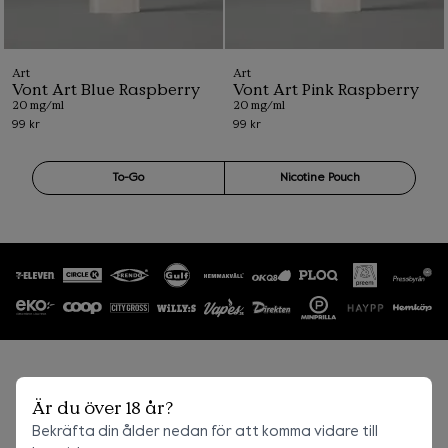
Art
Art
Vont Art Blue Raspberry
Vont Art Pink Raspberry
20 mg/ml
20 mg/ml
99 kr
99 kr
To-Go
Nicotine Pouch
Är du över 18 år?
Bekräfta din ålder nedan för att komma vidare till