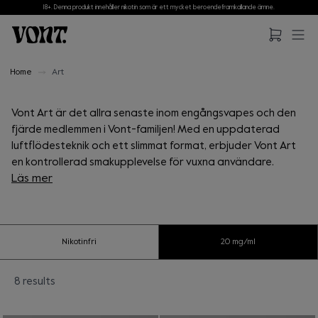
18+. Denna produkt innehåller nikotin som är ett mycket beroendeframkallande ämne.
Hoppa till huvudinnehåll
Hoppa till sidfot
Home
Art
Vont Art är det allra senaste inom engångsvapes och den
fjärde medlemmen i Vont-familjen! Med en uppdaterad
luftflödesteknik och ett slimmat format, erbjuder Vont Art
en kontrollerad smakupplevelse för vuxna användare.
Läs mer
Vont Art är designad för att ge en portabel
vapingupplevelse, klar att användas direkt ur
förpackningen. För att använda din Vont Art behöver du
Nikotinfri
20 mg/ml
bara inhalera från munstycket på enheten. Produkten
levererar upp till 1000 puff, baserat på kontrollerade
8
result
s
laboratorietester.
Loading...
Läs mindre