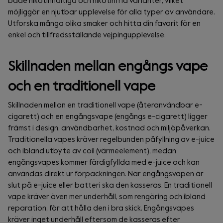
både nikotinhaltiga och nikotinfria varianter, vilket
möjliggör en njutbar upplevelse för alla typer av användare.
Utforska många olika smaker och hitta din favorit för en
enkel och tillfredsställande vejpingupplevelse.
Skillnaden mellan engångs vape
och en traditionell vape
Skillnaden mellan en traditionell vape (återanvändbar e-
cigarett) och en engångsvape (engångs e-cigarett) ligger
främst i design, användbarhet, kostnad och miljöpåverkan.
Traditionella vapes kräver regelbunden påfyllning av e-juice
och ibland utbyte av coil (värmeelement), medan
engångsvapes kommer färdigfyllda med e-juice och kan
användas direkt ur förpackningen. När engångsvapen är
slut på e-juice eller batteri ska den kasseras. En traditionell
vape kräver även mer underhåll, som rengöring och ibland
reparation, för att hålla den i bra skick. Engångsvapes
kräver inget underhåll eftersom de kasseras efter