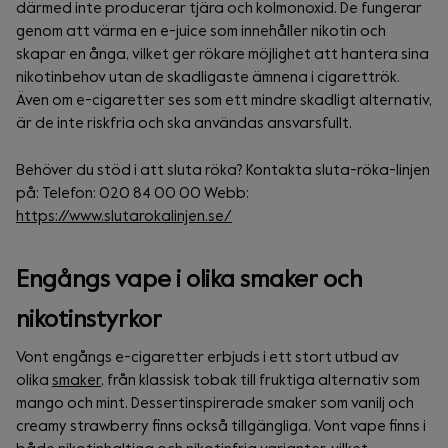
därmed inte producerar tjära och kolmonoxid. De fungerar
genom att värma en e-juice som innehåller nikotin och
skapar en ånga, vilket ger rökare möjlighet att hantera sina
nikotinbehov utan de skadligaste ämnena i cigarettrök.
Även om e-cigaretter ses som ett mindre skadligt alternativ,
är de inte riskfria och ska användas ansvarsfullt.
Behöver du stöd i att sluta röka? Kontakta sluta-röka-linjen
på: Telefon: 020 84 00 00 Webb:
https://www.slutarokalinjen.se/
Engångs vape i olika smaker och
nikotinstyrkor
Vont engångs e-cigaretter erbjuds i ett stort utbud av
olika
smaker
, från klassisk tobak till fruktiga alternativ som
mango och mint. Dessertinspirerade smaker som vanilj och
creamy strawberry finns också tillgängliga. Vont vape finns i