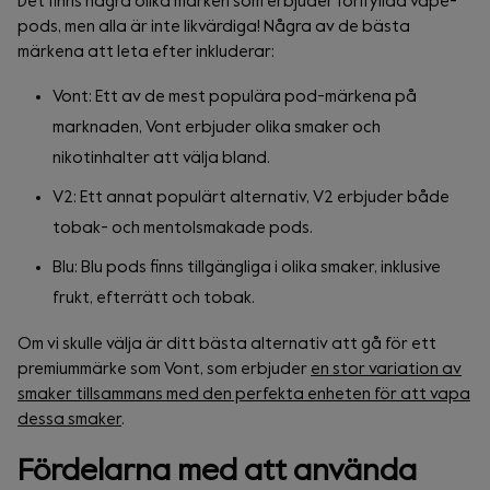
Det finns några olika märken som erbjuder förifyllda vape-
pods, men alla är inte likvärdiga! Några av de bästa
märkena att leta efter inkluderar:
Vont: Ett av de mest populära pod-märkena på
marknaden, Vont erbjuder olika smaker och
nikotinhalter att välja bland.
V2: Ett annat populärt alternativ, V2 erbjuder både
tobak- och mentolsmakade pods.
Blu: Blu pods finns tillgängliga i olika smaker, inklusive
frukt, efterrätt och tobak.
Om vi skulle välja är ditt bästa alternativ att gå för ett
premiummärke som Vont, som erbjuder
en stor variation av
smaker tillsammans med den perfekta enheten för att vapa
dessa smaker
.
Fördelarna med att använda