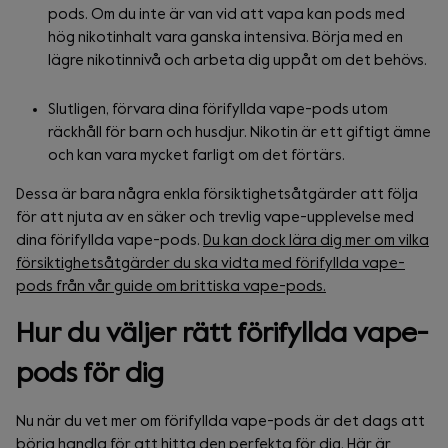
pods. Om du inte är van vid att vapa kan pods med
hög nikotinhalt vara ganska intensiva. Börja med en
lägre nikotinnivå och arbeta dig uppåt om det behövs.
Slutligen, förvara dina förifyllda vape-pods utom
räckhåll för barn och husdjur. Nikotin är ett giftigt ämne
och kan vara mycket farligt om det förtärs.
Dessa är bara några enkla försiktighetsåtgärder att följa
för att njuta av en säker och trevlig vape-upplevelse med
dina förifyllda vape-pods.
Du kan dock lära dig mer om vilka
försiktighetsåtgärder du ska vidta med förifyllda vape-
pods från vår guide om brittiska vape-pods.
Hur du väljer rätt förifyllda vape-
pods för dig
Nu när du vet mer om förifyllda vape-pods är det dags att
börja handla för att hitta den perfekta för dig. Här är