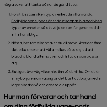
några saker att tänka på när du gör ditt val:
Först, bestäm vilken typ av enhet du vill använda.
Förifyllda vape-pods är endast kompatibla med vissa
typer av enheter
, så att välja en som fungerar med din
enhet är viktigt.
Nästa, bestäm vilka smaker du vill prova. Återigen finns
det olika smaker att välja mellan, så ta dig tid att
bläddra bland alternativen och hitta de som passar
dig.
Slutligen, överväg vilken nikotinnivå du vill ha. Om du är
en nybörjare inom vaping är det bäst att börja med en
lägre nikotinnivå och arbeta dig uppåt.
Hur man förvarar och tar hand
om dina förifyllda vape-pods