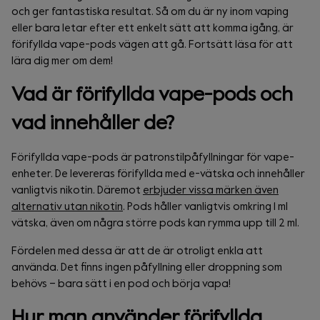
och ger fantastiska resultat. Så om du är ny inom vaping
eller bara letar efter ett enkelt sätt att komma igång, är
förifyllda vape-pods vägen att gå. Fortsätt läsa för att
lära dig mer om dem!
Vad är förifyllda vape-pods och
vad innehåller de?
Förifyllda vape-pods är patronstilpåfyllningar för vape-
enheter. De levereras förifyllda med e-vätska och innehåller
vanligtvis nikotin. Däremot
erbjuder vissa märken även
alternativ utan nikotin
. Pods håller vanligtvis omkring 1 ml
vätska, även om några större pods kan rymma upp till 2 ml.
Fördelen med dessa är att de är otroligt enkla att
använda. Det finns ingen påfyllning eller droppning som
behövs – bara sätt i en pod och börja vapa!
Hur man använder förifyllda