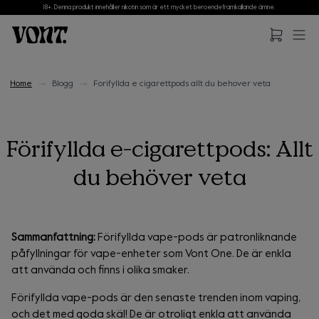
18+. Denna produkt innehåller nikotin som är ett mycket beroendeframkallande ämne.
Hoppa till huvudinnehåll
Hoppa till sidfot
Home
Blogg
Forifyllda e cigarettpods allt du behover veta
Förifyllda e-cigarettpods: Allt
du behöver veta
Sammanfattning:
Förifyllda vape-pods är patronliknande
påfyllningar för vape-enheter som Vont One. De är enkla
att använda och finns i olika smaker.
Förifyllda vape-pods är den senaste trenden inom vaping,
och det med goda skäl! De är otroligt enkla att använda