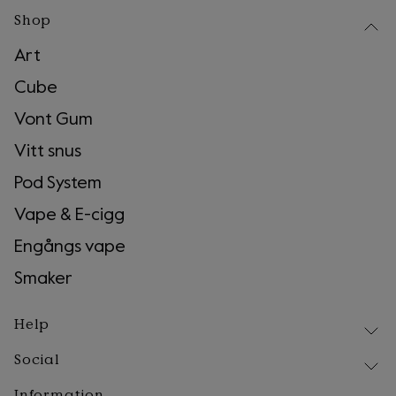
Shop
Art
Cube
Vont Gum
Vitt snus
Pod System
Vape & E-cigg
Engångs vape
Smaker
Help
Social
Leverans
Retur och reklamation
Information
Instagram