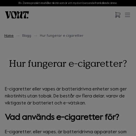
18+. Denna produkt innehåller nikotin som är ett mycket beroendeframkallande ämne.
Hoppa till huvudinnehåll
Hoppa till sidfot
Home
Blogg
Hur fungerar e cigaretter
Hur fungerar e-cigaretter?
E-cigaretter eller vapes är batteridrivna enheter som ger
nikotinhits utan tobak. De består av flera delar, varav de
viktigaste är batteriet och e-vätskan.
Vad används e-cigaretter för?
E-cigaretter, eller vapes, är batteridrivna apparater som