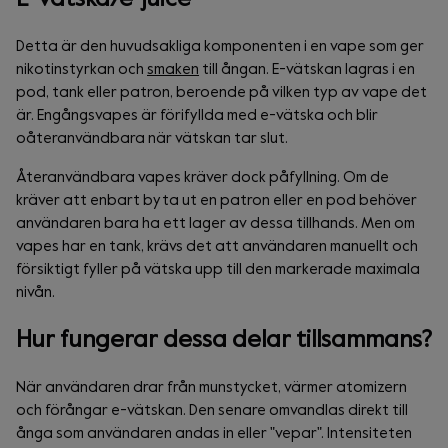
Detta är den huvudsakliga komponenten i en vape som ger
nikotinstyrkan och
smaken
till ångan. E-vätskan lagras i en
pod, tank eller patron, beroende på vilken typ av vape det
är. Engångsvapes är förifyllda med e-vätska och blir
oåteranvändbara när vätskan tar slut.
Återanvändbara vapes kräver dock påfyllning. Om de
kräver att enbart byta ut en patron eller en pod behöver
användaren bara ha ett lager av dessa tillhands. Men om
vapes har en tank, krävs det att användaren manuellt och
försiktigt fyller på vätska upp till den markerade maximala
nivån.
Hur fungerar dessa delar tillsammans?
När användaren drar från munstycket, värmer atomizern
och förångar e-vätskan. Den senare omvandlas direkt till
ånga som användaren andas in eller "vepar". Intensiteten