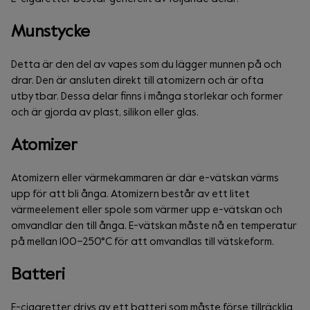
Munstycke
Detta är den del av vapes som du lägger munnen på och
drar. Den är ansluten direkt till atomizern och är ofta
utbytbar. Dessa delar finns i många storlekar och former
och är gjorda av plast, silikon eller glas.
Atomizer
Atomizern eller värmekammaren är där e-vätskan värms
upp för att bli ånga. Atomizern består av ett litet
värmeelement eller spole som värmer upp e-vätskan och
omvandlar den till ånga. E-vätskan måste nå en temperatur
på mellan 100–250°C för att omvandlas till vätskeform.
Batteri
E-cigaretter drivs av ett batteri som måste förse tillräcklig