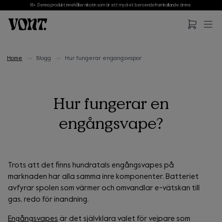
18+. Denna produkt innehåller nikotin som är ett mycket beroendeframkallande ämne.
Hoppa till huvudinnehåll
Hoppa till sidfot
Home
Blogg
Hur fungerar engangsvapor
Hur fungerar en
engångsvape?
Trots att det finns hundratals engångsvapes på
marknaden har alla samma inre komponenter. Batteriet
avfyrar spolen som värmer och omvandlar e-vätskan till
gas, redo för inandning.
Engångsvapes
är det självklara valet för vejpare som