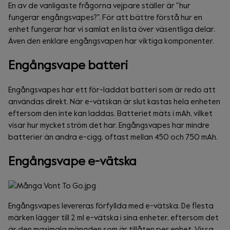
En av de vanligaste frågorna vejpare ställer är "hur
fungerar engångsvapes?". För att bättre förstå hur en
enhet fungerar har vi samlat en lista över väsentliga delar.
Även den enklare engångsvapen har viktiga komponenter.
Engångsvape batteri
Engångsvapes har ett för-laddat batteri som är redo att
användas direkt. När e-vätskan är slut kastas hela enheten
eftersom den inte kan laddas. Batteriet mäts i mAh, vilket
visar hur mycket ström det har. Engångsvapes har mindre
batterier än andra e-cigg, oftast mellan 450 och 750 mAh.
Engångsvape e-vätska
Engångsvapes levereras förfyllda med e-vätska. De flesta
märken lägger till 2 ml e-vätska i sina enheter, eftersom det
är den maximala mängden som är tillåten per enhet. Vissa