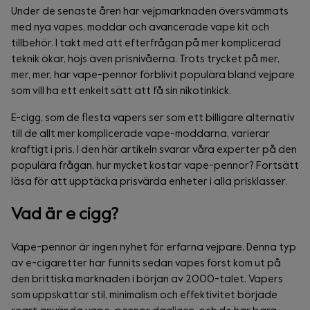
Under de senaste åren har vejpmarknaden översvämmats
med nya vapes, moddar och avancerade vape kit och
tillbehör. I takt med att efterfrågan på mer komplicerad
teknik ökar, höjs även prisnivåerna. Trots trycket på mer,
mer, mer, har vape-pennor förblivit populära bland vejpare
som vill ha ett enkelt sätt att få sin nikotinkick.
E-cigg, som de flesta vapers ser som ett billigare alternativ
till de allt mer komplicerade vape-moddarna, varierar
kraftigt i pris. I den här artikeln svarar våra experter på den
populära frågan, hur mycket kostar vape-pennor? Fortsätt
läsa för att upptäcka prisvärda enheter i alla prisklasser.
Vad är e cigg?
Vape-pennor är ingen nyhet för erfarna vejpare. Denna typ
av e-cigaretter har funnits sedan vapes först kom ut på
den brittiska marknaden i början av 2000-talet. Vapers
som uppskattar stil, minimalism och effektivitet började