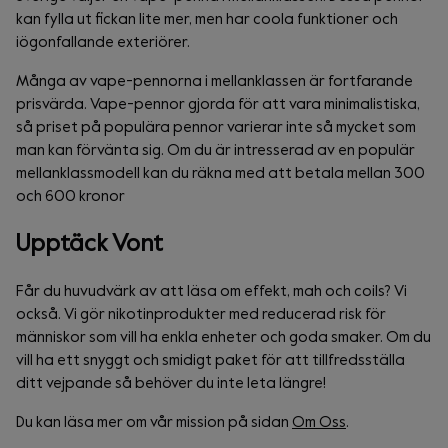
kan fylla ut fickan lite mer, men har coola funktioner och
iögonfallande exteriörer.
Många av vape-pennorna i mellanklassen är fortfarande
prisvärda. Vape-pennor gjorda för att vara minimalistiska,
så priset på populära pennor varierar inte så mycket som
man kan förvänta sig. Om du är intresserad av en populär
mellanklassmodell kan du räkna med att betala mellan 300
och 600 kronor
Upptäck Vont
Får du huvudvärk av att läsa om effekt, mah och coils? Vi
också. Vi gör nikotinprodukter med reducerad risk för
människor som vill ha enkla enheter och goda smaker. Om du
vill ha ett snyggt och smidigt paket för att tillfredsställa
ditt vejpande så behöver du inte leta längre!
Du kan läsa mer om vår mission på sidan
Om Oss
.