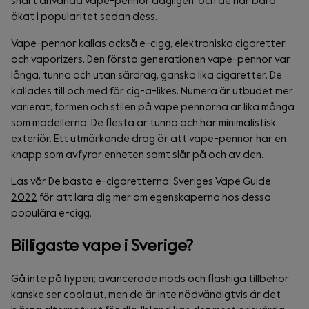
snart använda vape-pennor dagligen, och de har bara
ökat i popularitet sedan dess.
Vape-pennor kallas också e-cigg, elektroniska cigaretter
och vaporizers. Den första generationen vape-pennor var
långa, tunna och utan särdrag, ganska lika cigaretter. De
kallades till och med för cig-a-likes. Numera är utbudet mer
varierat, formen och stilen på vape pennorna är lika många
som modellerna. De flesta är tunna och har minimalistisk
exteriör. Ett utmärkande drag är att vape-pennor har en
knapp som avfyrar enheten samt slår på och av den.
Läs vår
De bästa e-cigaretterna: Sveriges Vape Guide
2022
för att lära dig mer om egenskaperna hos dessa
populära e-cigg.
Billigaste vape i Sverige?
Gå inte på hypen; avancerade mods och flashiga tillbehör
kanske ser coola ut, men de är inte nödvändigtvis är det