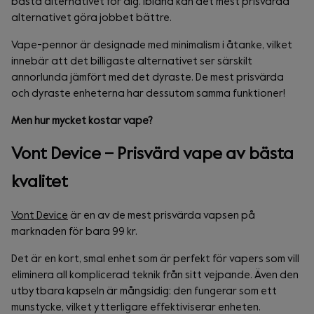
bästa alternativet för dig. Ibland kan det mest prisvärda
alternativet göra jobbet bättre.
Vape-pennor är designade med minimalism i åtanke, vilket
innebär att det billigaste alternativet ser särskilt
annorlunda jämfört med det dyraste. De mest prisvärda
och dyraste enheterna har dessutom samma funktioner!
Men hur mycket kostar vape?
Vont Device – Prisvärd vape av bästa
kvalitet
Vont Device
är en av de mest prisvärda vapsen på
marknaden för bara 99 kr.
Det är en kort, smal enhet som är perfekt för vapers som vill
eliminera all komplicerad teknik från sitt vejpande. Även den
utbytbara kapseln är mångsidig: den fungerar som ett
munstycke, vilket ytterligare effektiviserar enheten.