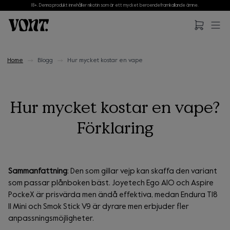
18+. Denna produkt innehåller nikotin som är ett mycket beroendeframkallande ämne.
Hoppa till huvudinnehåll
Hoppa till sidfot
Home
Blogg
Hur mycket kostar en vape
Hur mycket kostar en vape?
Förklaring
Sammanfattning
: Den som gillar vejp kan skaffa den variant
som passar plånboken bäst. Joyetech Ego AIO och Aspire
PockeX är prisvärda men ändå effektiva, medan Endura T18
II Mini och Smok Stick V9 är dyrare men erbjuder fler
anpassningsmöjligheter.