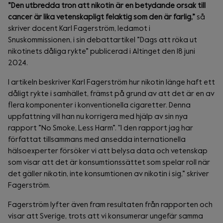
”Den utbredda tron att nikotin är en betydande orsak till
cancer är lika vetenskapligt felaktig som den är farlig,”
så
skriver docent Karl Fagerström, ledamot i
Snuskommissionen, i sin debattartikel ”Dags att röka ut
nikotinets dåliga rykte” publicerad i Altinget den 18 juni
2024.
I artikeln beskriver Karl Fagerström hur nikotin länge haft ett
dåligt rykte i samhället, främst på grund av att det är en av
flera komponenter i konventionella cigaretter. Denna
uppfattning vill han nu korrigera med hjälp av sin nya
rapport ”No Smoke, Less Harm”. "I den rapport jag har
författat tillsammans med ansedda internationella
hälsoexperter försöker vi att belysa data och vetenskap
som visar att det är konsumtionssättet som spelar roll när
det gäller nikotin, inte konsumtionen av nikotin i sig,” skriver
Fagerström.
Fagerström lyfter även fram resultaten från rapporten och
visar att Sverige, trots att vi konsumerar ungefär samma