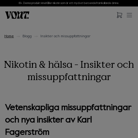
18+. Denna produkt innehåller nikotin som är ett mycket beroendeframkallande ämne.
Hoppa till huvudinnehåll
Hoppa till sidfot
Home
Blogg
Insikter och missuppfattningar
Nikotin & hälsa - Insikter och
missuppfattningar
Vetenskapliga missuppfattningar
och nya insikter av Karl
Fagerström