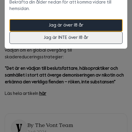
Bekräfta din ålder nedan för att komma vidare till
skadereduceringsstrategier kan bidra till att minska
hemsidan.
hälsorisker och hur stigmatisering av nikotinanvändningen
inte är nödvändigt. Synen på nikotinet måste förändras så
att vi kan omfamna dess säkrare former i stället för att
Jag är över 18 år
totalförbjuda substansen, menar Fagerström. Slutligen
Totalt
0 kr
+
0 kr
Frakt
berättar författaren om hur rapporten är en inbjudan till
Jag är INTE över 18 år
omvärlden att ompröva kriget mot nikotin, så väl som en
vädjan om en global övergång till
skadereduceringsstrategier:
”Det är en vädjan till beslutsfattare, hälsopraktiker och
samhället i stort att överge demoniseringen av nikotin och
erkänna den verkliga fienden – röken, inte substansen”
Läs hela artikeln
här
By
The Vont Team