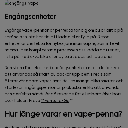
Engångsenheter
Engångs vape-pennor är perfekta för dig om du är alltid på
språng och inte har tid att ladda eller fylla på. Dessa
enheter är perfekta för nybörjare inom vaping som inte vill
hamna i den komplicerade processen att ladda batteriet,
fylla på med e-vätska eller byta ut pods och patroner.
Den stora fördelen med engångsenheter är att de är redo
att användas så snart du packar upp dem. Precis som
återanvändbara vapes finns de i en mängd olika smaker och
storlekar. Engångspennor är praktiska, enkla att använda
och perfekta när du är på resande fot eller bara åker bort
över helgen. Prova
**Vonts To-Go
**.
Hur länge varar en vape-penna?
Hur länge du kan använda en vape-penna utan att fylla på