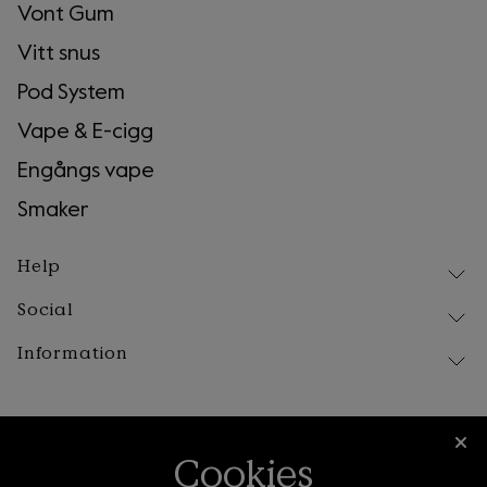
Vont Gum
Vitt snus
Pod System
Vape & E-cigg
Engångs vape
Smaker
Help
Social
Leverans
Retur och reklamation
Information
Instagram
Frågor & Svar
Facebook
Våra produkter
Om Vont
Tiktok
Föreskrifter & råd
Kontakta oss
Cookies
Blogg
Köpvillkor
Garanti
Vont vapes tar tillvara på det positiva och skalar bort det