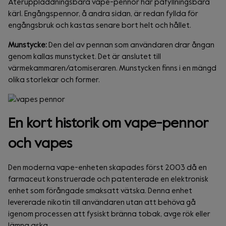
Återuppladdningsbara vape-pennor har påfyllningsbara
kärl. Engångspennor, å andra sidan, är redan fyllda för
engångsbruk och kastas senare bort helt och hållet.
Munstycke:
Den del av pennan som användaren drar ångan
genom kallas munstycket. Det är anslutet till
värmekammaren/atomiseraren. Munstycken finns i en mängd
olika storlekar och former.
En kort historik om vape-pennor
och vapes
Den moderna vape-enheten skapades först 2003 då en
farmaceut konstruerade och patenterade en elektronisk
enhet som förångade smaksatt vätska. Denna enhet
levererade nikotin till användaren utan att behöva gå
igenom processen att fysiskt bränna tobak, avge rök eller
lämna aska.