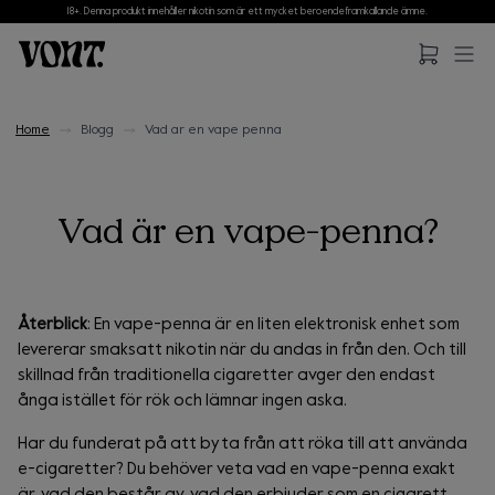
18+. Denna produkt innehåller nikotin som är ett mycket beroendeframkallande ämne.
Hoppa till huvudinnehåll
Hoppa till sidfot
Home
Blogg
Vad ar en vape penna
Vad är en vape-penna?
Återblick
: En vape-penna är en liten elektronisk enhet som
levererar smaksatt nikotin när du andas in från den. Och till
skillnad från traditionella cigaretter avger den endast
ånga istället för rök och lämnar ingen aska.
Har du funderat på att byta från att röka till att använda
e-cigaretter? Du behöver veta vad en vape-penna exakt
är, vad den består av, vad den erbjuder som en cigarett