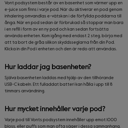
Vont podsystem består av en basenhet som värmer upp en
e-juice som finns i varje pod. När du aktiverar en pod genom
inhalering omvandlas e-vätskan i de förfyllda poddarna till
ånga. När en pod sedan är förbrukad så stoppar man bara
i en refill i form av en ny pod och kan sedan fortsätta
använda enheten. Kom igång med endast 2 steg, börja med
att ta bort de gråa silikon skyddsseglarna från din Pod.
Klicka in din Pod i enheten och den är redo att användas.
Hur laddar jag basenheten?
Själva basenheten laddas med hjälp av den tillhörande
USB-C kabeln. Ett fulladdat batteri kan hålla i upp till 8
timmars användning.
Hur mycket innehåller varje pod?
Varje pod till Vonts podsystem innehåller upp emot 1000
bloss, eller puffs som man ofta säger i dessa sammanhang.