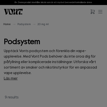
18+. Denna produkt innehåller nikotin som är ett mycket beroendeframkallande ämne.
Hoppa till huvudinnehåll
Hoppa till sidfot
Home
Podsystem
20 mg ml
Podsystem
Upptäck Vonts podsystem och förenkla din vape-
upplevelse. Med Vont Pods behöver du inte oroa dig för
påfyllning eller komplicerade inställningar. Utforska vårt
sortiment av smaker och nikotinstyrkor för en anpassad
vape upplevelse.
Läs mer
Vont Pods innehåller en vätskeformel baserad på
nikotinsalter som ger dig en direkt och tillfredsställande
9
result
s
upplevelse. Dessa poddar är endast avsedda för vår Vont
Loading...
Device.