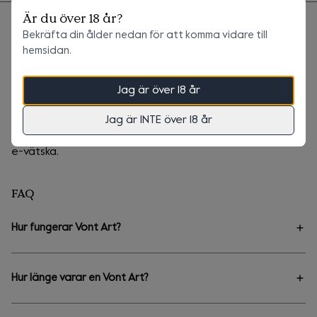
Är du över 18 år?
Bekräfta din ålder nedan för att komma vidare till
Sammanfattning
hemsidan.
Leverans
Specifikationer
Jag är över 18 år
Totalt
0 kr
+
0 kr
Frakt
Vad finns i boxen
Jag är INTE över 18 år
Innehåller en smaksatt Vont Art med Mesh coil och 2 ml
e-vätska.
FAQ
Hur fungerar Vont Art?
Vont Art är en enkel och färdig engångsprodukt som inte kräver
laddning eller påfyllning. För att aktivera din Vont Art inhalerar
Hur länge varar en Vont Art?
du bara på enheten.
Antalet puffs per enhet varierar beroende på individuell