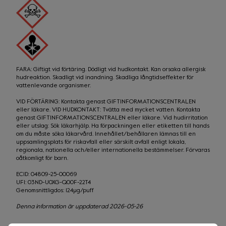
FARA: Giftigt vid förtäring. Dödligt vid hudkontakt. Kan orsaka allergisk 
hudreaktion. Skadligt vid inandning. Skadliga långtidseffekter för 
vattenlevande organismer.
VID FÖRTÄRING: Kontakta genast GIFTINFORMATIONSCENTRALEN 
eller läkare. VID HUDKONTAKT: Tvätta med mycket vatten. Kontakta 
genast GIFTINFORMATIONSCENTRALEN eller läkare. Vid hudirritation 
eller utslag: Sök läkarhjälp. Ha förpackningen eller etiketten till hands 
om du måste söka läkarvård. Innehållet/behållaren lämnas till en 
uppsamlingsplats för riskavfall eller särskilt avfall enligt lokala, 
regionala, nationella och/eller internationella bestämmelser. Förvaras 
oåtkomligt för barn.
ECID: 04809-25-00069

UFI: 03ND-U0XG-Q00F-22T4

Genomsnittligdos: 124μg/puff
Denna information är uppdaterad 2026-05-26