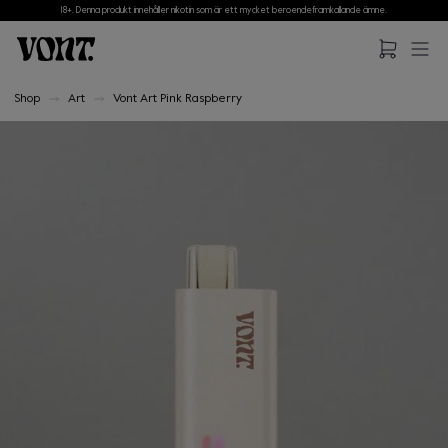
18+. Denna produkt innehåller nikotin som är ett mycket beroendeframkallande ämne.
Hoppa till huvudinnehåll
Hoppa till sidfot
Shop
Art
Vont Art Pink Raspberry