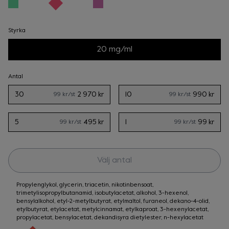
Styrka
20 mg/ml
Antal
30
2 970 kr
10
990 kr
99 kr
/st
99 kr
/st
5
495 kr
1
99 kr
99 kr
/st
99 kr
/st
Välj antal
Propylenglykol, glycerin, triacetin, nikotinbensoat,
trimetylisopropylbutanamid, isobutylacetat, alkohol, 3-hexenol,
bensylalkohol, etyl-2-metylbutyrat, etylmaltol, furaneol, dekano-4-olid,
etylbutyrat, etylacetat, metylcinnamat, etylkaproat, 3-hexenylacetat,
propylacetat, bensylacetat, dekandisyra dietylester, n-hexylacetat