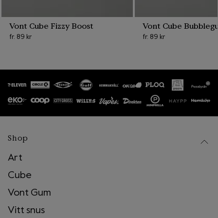
Hur du går tillväga för att panta våra
produkter med Bower
Vont Cube Fizzy Boost
Vont Cube Bubbleg
fr.
89 kr
fr.
89 kr
1
.
Börja med att ladda ner Bower appen antingen
via
App Store
eller
Google Play
. Länkar till
apparna hittar du enkelt på
GetBower.com.
2
.
Skanna och sortera dina Vont förpackningar
hemma. Streckkoderna skannar du direkt i
Bower-appen.
3
.
Hitta till din närmaste återvinningsstation. Detta
kan du enkelt göra direkt i Bower-appen.
4
.
Bekräfta att du är vid en återvinningsstation
och att du har tagit med dina förpackningar.
Shop
När du har gjort det och kastat dina
förpackningar i rätt behållare får du pantvärdet
Art
för allt du har skannat hemma.
Cube
Vont Gum
Vitt snus