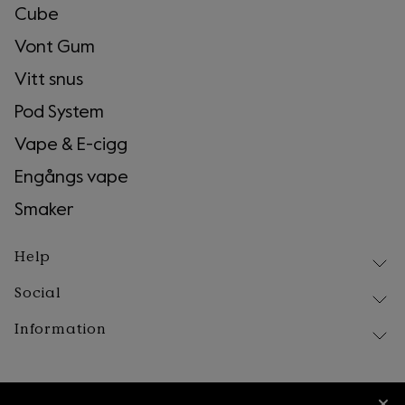
Cube
Vont Gum
Vitt snus
Pod System
Vape & E-cigg
Engångs vape
Smaker
Help
Social
Leverans
Retur och reklamation
Information
Instagram
Frågor & Svar
Facebook
Våra produkter
Om Vont
Tiktok
Föreskrifter & råd