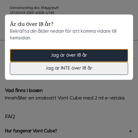
Genomsnittlig dos: 164µg/puff

UFI:9HVX-J0KP-A008-UT4X

ECID:04809-23-00084
Är du över 18 år?
(Denna information är uppdaterad 2026-05-26)
Bekräfta din ålder nedan för att komma vidare till
hemsidan.
Jag är över 18 år
Sammanfattning
Totalt
0 kr
+
0 kr
Frakt
Leverans
Jag är INTE över 18 år
Specifikationer
Vad finns i boxen
Innehåller en smaksatt Vont Cube med 2 ml e-vätska.
FAQ
Hur fungerar Vont Cube?