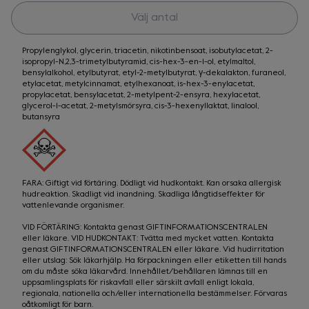
Välj antal
Propylenglykol, glycerin, triacetin, nikotinbensoat, isobutylacetat, 2-
isopropyl-N,2,3-trimetylbutyramid, cis-hex-3-en-1-ol, etylmaltol,
bensylalkohol, etylbutyrat, etyl-2-metylbutyrat, γ-dekalakton, furaneol,
etylacetat, metylcinnamat, etylhexanoat, is-hex-3-enylacetat,
propylacetat, bensylacetat, 2-metylpent-2-ensyra, hexylacetat,
glycerol-1-acetat, 2-metylsmörsyra, cis-3-hexenyllaktat, linalool,
butansyra
FARA: Giftigt vid förtäring. Dödligt vid hudkontakt. Kan orsaka allergisk 
hudreaktion. Skadligt vid inandning. Skadliga långtidseffekter för 
vattenlevande organismer.
VID FÖRTÄRING: Kontakta genast GIFTINFORMATIONSCENTRALEN 
eller läkare. VID HUDKONTAKT: Tvätta med mycket vatten. Kontakta 
genast GIFTINFORMATIONSCENTRALEN eller läkare. Vid hudirritation 
eller utslag: Sök läkarhjälp. Ha förpackningen eller etiketten till hands 
om du måste söka läkarvård. Innehållet/behållaren lämnas till en 
uppsamlingsplats för riskavfall eller särskilt avfall enligt lokala, 
regionala, nationella och/eller internationella bestämmelser. Förvaras 
oåtkomligt för barn.