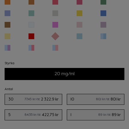
Styrka
20 mg/ml
Antal
30
2 322,9 kr
10
801 kr
77,43 kr
/st
80,1 kr
/st
5
422,75 kr
1
89 kr
84,55 kr
/st
89 kr
/st