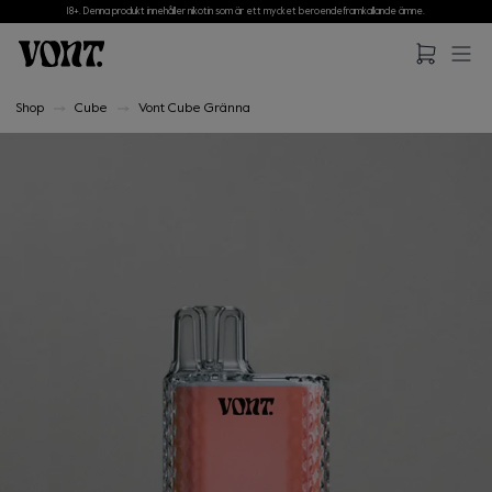
18+. Denna produkt innehåller nikotin som är ett mycket beroendeframkallande ämne.
Hoppa till huvudinnehåll
Hoppa till sidfot
Shop
Cube
Vont Cube Gränna