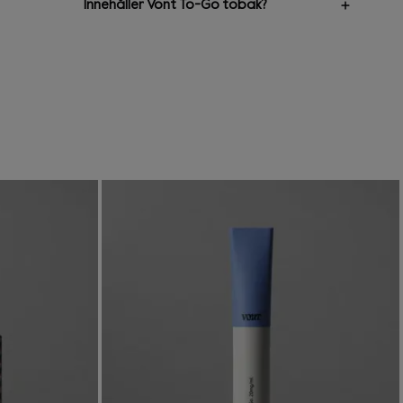
Innehåller Vont To-Go tobak?
är helt nikotinfri. Nikotininnehållet kan minska
under en längre tid.
Nej, det finns ingen tobak i våra produkter.
Våra Vont To-Go är laddade med vår
egenutvecklade e-vätske formel baserad på
nikotinsalter.
. Panta
d.
nt. Genom att lämna
r-appen får du pant