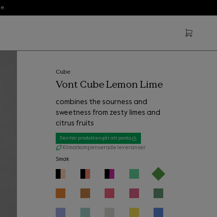
e.
Cube
Vont Cube Lemon Lime
combines the sourness and
sweetness from zesty limes and
citrus fruits
Den här produkten går att panta
Klimatkompenserade leveranser
Smak