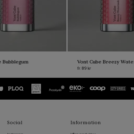
la förpackningar i Sverige samlas idag in för återvinning. Därför är
 och samla pant på dina Vont produkter och där mer bidra till en 
boken och miljön!
 tillväga för att
ra produkter
er
e Bubblegum
Vont Cube Breezy Wat
fr.
89 kr
ladda ner Bower appen antingen
ller
Google Play
. Länkar till
 du enkelt på
GetBower.com.
tera dina Vont förpackningar
oderna skannar du direkt i
ärmaste återvinningsstation.
Social
Information
kelt göra direkt i Bower-appen.
 är vid en återvinningsstation