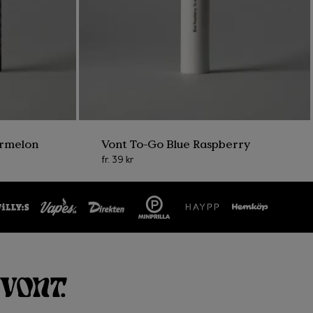
 vi stolta över att
mer hållbar värld.
ermelon
Vont To-Go Blue Raspberry
fr.
39 kr