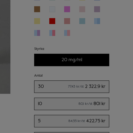
Styrka
20 mg/ml
Antal
30
2 322,9 kr
77,43 kr
/st
10
801 kr
80,1 kr
/st
5
422,75 kr
84,55 kr
/st