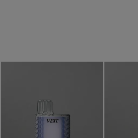
Tota
I ett h
dina Von
I samarbete med Bow
förpackningarna til
tillbaka.