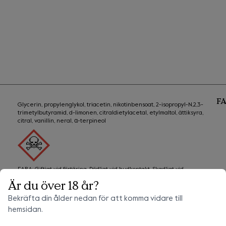
F
Glycerin, propylenglykol, triacetin, nikotinbensoat, 2-isopropyl-N,2,3-
trimetylbutyramid, d-limonen, citraldietylacetal, etylmaltol, ättiksyra,
citral, vanillin, neral, α-terpineol
FARA: Giftigt vid förtäring. Dödligt vid hudkontakt. Skadligt vid 
inandning. Skadliga långtidseffekter för vattenlevande organismer.
Är du över 18 år?
VID FÖRTÄRING: Kontakta genast GIFTINFORMATIONSCENTRALEN 
Bekräfta din ålder nedan för att komma vidare till
eller läkare. VID HUDKONTAKT: Tvätta med mycket vatten. Kontakta 
hemsidan.
genast GIFTINFORMATIONSCENTRALEN eller läkare. Ha 
förpackningen eller etiketten till hands om du måste söka läkarvård. 