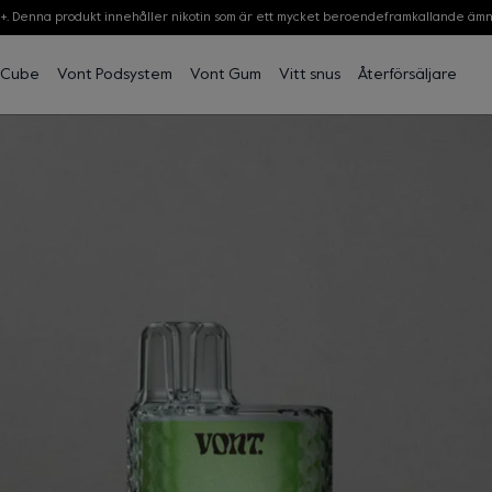
8+. Denna produkt innehåller nikotin som är ett mycket beroendeframkallande ämn
 Cube
Vont Podsystem
Vont Gum
Vitt snus
Återförsäljare