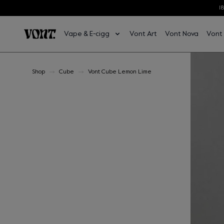
1
Hoppa till huvudinnehåll
Vape & E-cigg
Vont Art
Vont Nova
Vont
Hoppa till sidfot
Shop
Cube
Vont Cube Lemon Lime