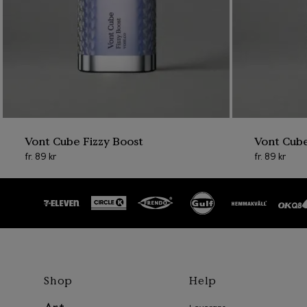
En liten andel av al
du nu kan återvinna
Ett bra val för plån
Hur du går
panta vå
med Bow
Vont Cube Fizzy Boost
Vont Cub
fr.
89 kr
fr.
89 kr
1
.
Börja med att 
via
App Store
e
apparna hittar
2
.
Skanna och sor
hemma. Streckk
Bower-appen.
3
.
Hitta till din n
Shop
Help
Detta kan du en
4
.
Bekräfta att du