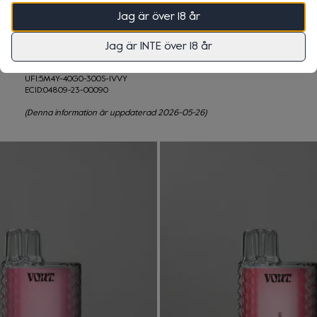
Innehållet/behållaren lämnas till en uppsamlingsplats för riskavfall 
eller särskilt avfall enligt lokala, regionala, nationella och/eller 
Jag är över 18 år
internationella bestämmelser. Förvaras oåtkomligt för barn.
lt
0 kr
+
0 kr
Frakt
Jag är INTE över 18 år
Innehåller d-Limonene, citral. Kan orsaka en allergisk reaktion.
Genomsnittlig dos: 157µg/puff

UFI:5M4Y-40G0-300S-1VVY

ECID:04809-23-00090
(Denna information är uppdaterad 2026-05-26)
ållbart samarbete med Bower
t produkter och bli belöna
er är det nu möjligt att få pant på alla förpackningar från Vo
l närmsta återvinningsstation och registrera inlämningen i Bowe