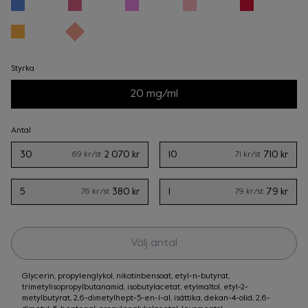
Styrka
20 mg/ml
Antal
30
2 070 kr
10
710 kr
69 kr
/st
71 kr
/st
5
380 kr
1
79 kr
76 kr
/st
79 kr
/st
Välj antal
Glycerin, propylenglykol, nikotinbensoat, etyl-n-butyrat,
trimetylisopropylbutanamid, isobutylacetat, etylmaltol, etyl-2-
metylbutyrat, 2,6-dimetylhept-5-en-1-al, isättika, dekan-4-olid, 2,6-