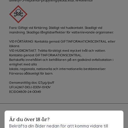
dimetyl-5-heptenal-propylenglykolacetal, levomentol
Fara: Giftigt vid förtäring. Dödligt vid hudkontakt. Skadligt vid 
inandning. Skadliga långtidseffekter för vattenlevande organismer.
VID FÖRTÄRING: Kontakta genast GIFTINFORMATIONSCENTRAL eller 
läkare.

VID HUDKONTAKT: Tvätta försiktigt med mycket tvål och vatten.

Kontakta genast GIFTINFORMATIONSCENTRAL.

Bortskaffa innehållet och behållaren på en godkänd avfallsstation i 
enlighet med alla

lokala, regionala, nationella och internationella bestämmelser.

Förvaras oåtkomligt för barn.
Genomsnittlig dos: 123µg/puff

UFI:A2M7-D1GJ-E00V-6H0V

ECID:04809-24-00149
Sammanfattning
Är du över 18 år?
Bekräfta din ålder nedan för att komma vidare till
Leverans