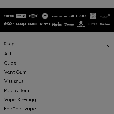
1
.
Börja med att ladda ner Bower appen antingen
via
App Store
eller
Google Play
. Länkar till
apparna hittar du enkelt på
GetBower.com.
2
.
Skanna och sortera dina Vont förpackningar
hemma. Streckkoderna skannar du direkt i
Bower-appen.
3
.
Hitta till din närmaste återvinningsstation. Detta
kan du enkelt göra direkt i Bower-appen.
Shop
4
.
Bekräfta att du är vid en återvinningsstation
och att du har tagit med dina förpackningar.
Art
När du har gjort det och kastat dina
Cube
förpackningar i rätt behållare får du pantvärdet
för allt du har skannat hemma.
Vont Gum
Vitt snus
Pod System
Vape & E-cigg
Engångs vape