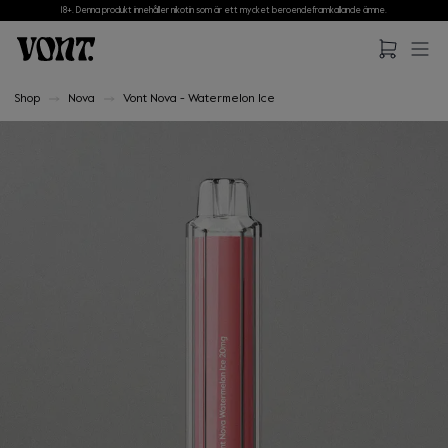
18+. Denna produkt innehåller nikotin som är ett mycket beroendeframkallande ämne.
Hoppa till huvudinnehåll
Hoppa till sidfot
Shop
Nova
Vont Nova - Watermelon Ice