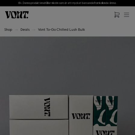
18+. Denna produkt innehåller nikotin som är ett mycket beroendeframkallande ämne.
Hoppa till huvudinnehåll
Hoppa till sidfot
Shop
Deals
Vont To-Go Chilled Lush Bulk