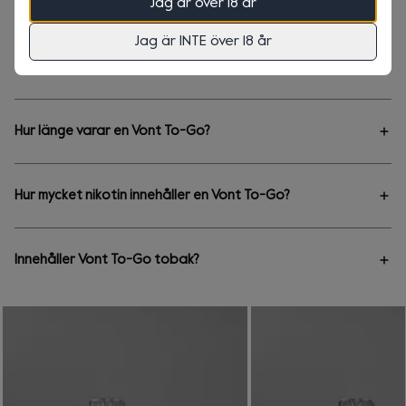
Jag är över 18 år
FAQ
Totalt
0 kr
+
0 kr
Frakt
Jag är INTE över 18 år
Hur fungerar Vont To-Go?
Vont To-Go är en enkel och färdig engångsprodukt som inte
kräver laddning eller påfyllning. För att aktivera din Vont To-Go
Hur länge varar en Vont To-Go?
inhalerar du bara på enheten.
Antalet puffs per enhet varierar beroende på individuell
användning. Vont To-Go varar tills antigen all vätska är
Hur mycket nikotin innehåller en Vont To-Go?
förbrukad eller tills batteriet tar slut. Vissa konsumenter kan
uppleva färre puffs.
En Vont To-Go innehåller antingen 20mg/ml eller 0mg/ml
nikotin. Vår Vont To-Go 0mg/ml är helt nikotinfri.
Innehåller Vont To-Go tobak?
Nikotininnehållet kan minska under en längre tid.
Nej, det finns ingen tobak i våra produkter. Våra Vont To-Go är
laddade med vår egenutvecklade e-vätske formel baserad på
nikotinsalter.
I ett hållbart samarbete med
Bower. Panta dina Vont produkter
och bli belönad.