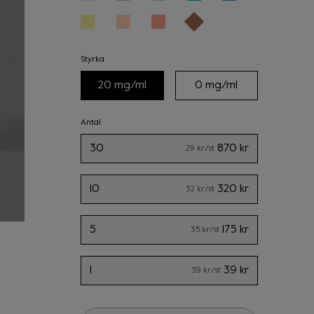
Styrka
20 mg/ml
0 mg/ml
Antal
30
870 kr
29 kr
/st
10
320 kr
32 kr
/st
5
175 kr
35 kr
/st
1
39 kr
39 kr
/st