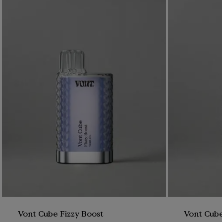
I ett h
dina Von
I samarbete med Bow
förpackningarna til
tillbaka.
En liten andel av al
du nu kan återvinna
Ett bra val för plån
Vont Cube Fizzy Boost
Vont Cub