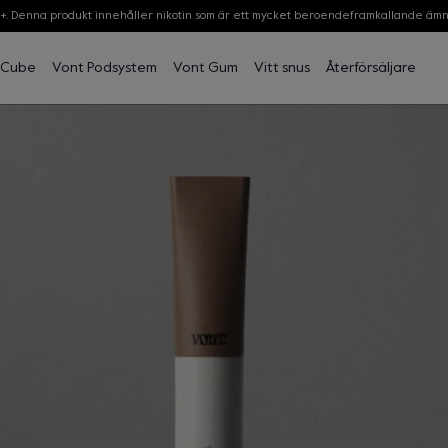
8+. Denna produkt innehåller nikotin som är ett mycket beroendeframkallande ämn
 Cube
Vont Podsystem
Vont Gum
Vitt snus
Återförsäljare