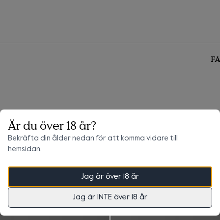
F
Är du över 18 år?
Bekräfta din ålder nedan för att komma vidare till
hemsidan.
Jag är över 18 år
lt
0 kr
+
0 kr
Frakt
Jag är INTE över 18 år