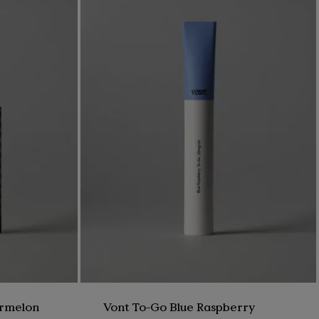
egenutvecklade e-vätske formel baserad på
nikotinsalter.
. Panta
d.
nt. Genom att lämna
r-appen får du pant
 vi stolta över att
mer hållbar värld.
ermelon
Vont To-Go Blue Raspberry