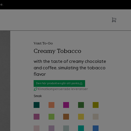
e.
Vont To-Go
Creamy Tobacco
with the taste of creamy chocolate
and coffee, simulating the tobacco
flavor
Den här produkten går att panta
Klimatkompenserade leveranser
Smak