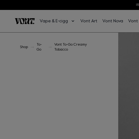
1
Hoppa till huvudinnehåll
Vape & E-cigg
Vont Art
Vont Nova
Vont
Hoppa till sidfot
To-
Vont To-Go Creamy
Shop
Go
Tobacco