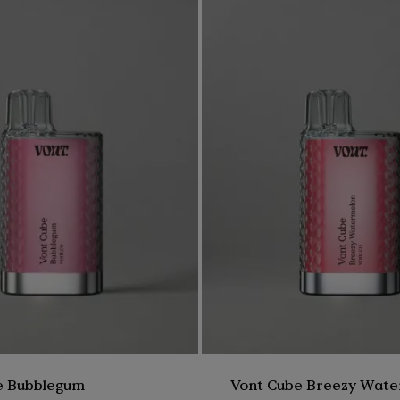
ållbart samarbete med Bower
t produkter och bli belöna
er är det nu möjligt att få pant på alla förpackningar från Vo
l närmsta återvinningsstation och registrera inlämningen i Bowe
la förpackningar i Sverige samlas idag in för återvinning. Därför är
 och samla pant på dina Vont produkter och där mer bidra till en 
boken och miljön!
e Bubblegum
Vont Cube Breezy Wat