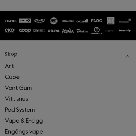
1
.
Börja med att ladda ner Bower appen antingen
via
App Store
eller
Google Play
. Länkar till
apparna hittar du enkelt på
GetBower.com.
2
.
Skanna och sortera dina Vont förpackningar
hemma. Streckkoderna skannar du direkt i
Bower-appen.
3
.
Hitta till din närmaste återvinningsstation. Detta
kan du enkelt göra direkt i Bower-appen.
Shop
4
.
Bekräfta att du är vid en återvinningsstation
och att du har tagit med dina förpackningar.
Art
När du har gjort det och kastat dina
Cube
förpackningar i rätt behållare får du pantvärdet
för allt du har skannat hemma.
Vont Gum
Vitt snus
Pod System
Vape & E-cigg
Engångs vape