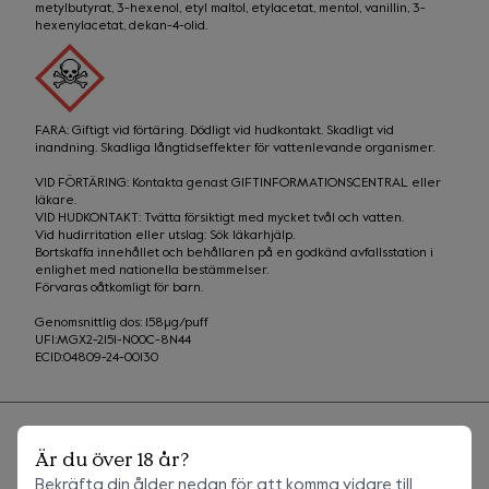
metylbutyrat, 3-hexenol, etyl maltol, etylacetat, mentol, vanillin, 3-
hexenylacetat, dekan-4-olid.
FARA: Giftigt vid förtäring. Dödligt vid hudkontakt. Skadligt vid 
inandning. Skadliga långtidseffekter för vattenlevande organismer.
VID FÖRTÄRING: Kontakta genast GIFTINFORMATIONSCENTRAL eller 
läkare.

VID HUDKONTAKT: Tvätta försiktigt med mycket tvål och vatten.

Vid hudirritation eller utslag: Sök läkarhjälp.

Bortskaffa innehållet och behållaren på en godkänd avfallsstation i 
enlighet med nationella bestämmelser.

Förvaras oåtkomligt för barn.
Genomsnittlig dos: 158µg/puff

UFI:MGX2-2151-N00C-8N44

ECID:04809-24-00130
Är du över 18 år?
Sammanfattning
Bekräfta din ålder nedan för att komma vidare till