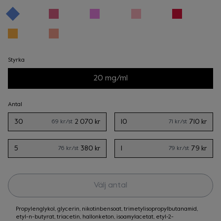
Styrka
20 mg/ml
Antal
30
2 070 kr
10
710 kr
69 kr
/st
71 kr
/st
5
380 kr
1
79 kr
76 kr
/st
79 kr
/st
Välj antal
Propylenglykol, glycerin, nikotinbensoat, trimetylisopropylbutanamid,
etyl-n-butyrat, triacetin, hallonketon, isoamylacetat, etyl-2-