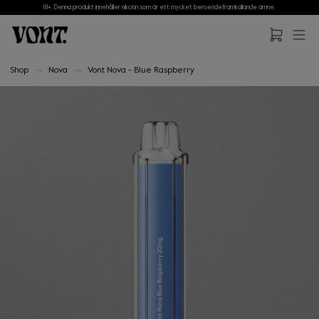
18+. Denna produkt innehåller nikotin som är ett mycket beroendeframkallande ämne.
Hoppa till huvudinnehåll
Hoppa till sidfot
Shop
Nova
Vont Nova - Blue Raspberry